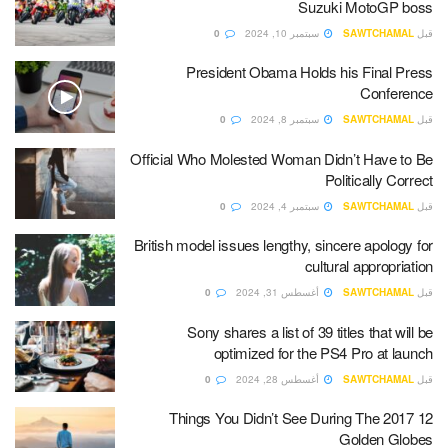
Suzuki MotoGP boss
قبل
SAWTCHAMAL
سبتمبر 10, 2024
0
President Obama Holds his Final Press
Conference
قبل
SAWTCHAMAL
سبتمبر 8, 2024
0
Official Who Molested Woman Didn’t Have to Be
Politically Correct
قبل
SAWTCHAMAL
سبتمبر 4, 2024
0
British model issues lengthy, sincere apology for
cultural appropriation
قبل
SAWTCHAMAL
أغسطس 31, 2024
0
Sony shares a list of 39 titles that will be
optimized for the PS4 Pro at launch
قبل
SAWTCHAMAL
أغسطس 28, 2024
0
12 Things You Didn’t See During The 2017
Golden Globes