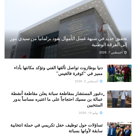
تحقيق جديد في شبهة غسل الأموال يقود برلمانيا من سيدي بنور
إلى الفرقة الوطنية
أغسطس 7, 2026
دنيا بوطازوت تواصل تألقها الفني وتؤكد مكانتها بأداء
مميز في “كوفرة فالغيس”
أغسطس 3, 2026
ٍدغبور المستشار بمقاطعة سباتة يعلن مقاطعة أنشطة
عمالة بن مسيك احتجاجاً على ما اعتبره مساساً بدور
المنتخبين
يوليو 19, 2026
تساؤلات حول توظيف حفل تكريمي في حملة انتخابية
سابقة لأوانها بسباتة