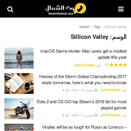
Home
Tag
Sillicon Valley
الوسم:
Sillicon Valley
macOS Sierra review: Mac users get a modest
update this year
قبل
SAWTCHAMAL
Heroes of the Storm Global Championship 2017
starts tomorrow, here’s what you need to know
قبل
SAWTCHAMAL
سبتمبر 19, 2024
0
Dota 2 and CS:GO top Steam’s 2016 list for most
played games
قبل
SAWTCHAMAL
سبتمبر 11, 2024
0
Vinales will be as tough for Rossi as Lorenzo –