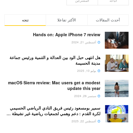
أتباعه
المشتركين
أحدث المقالات
الأكثر تفاعلا
تتجه
Hands on: Apple iPhone 7 review
أغسطس 21, 2024
هل انتهى حبل الود بين العدالة و التنمية ورئيس جماعة
مدينة الحسيمة
يوليو 10, 2025
macOS Sierra review: Mac users get a modest
update this year
سبتمبر 26, 2024
سمير بومسعود رئيس فريق النادي الرياضي الحسيمي
لكرة القدم : دعم وهمي لجمعيات رياضية غير نشيطة …
أغسطس 22, 2025