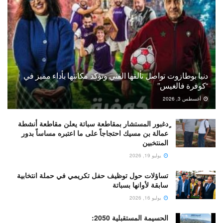
دنيا بوطازوت تواصل تألقها الفني وتؤكد مكانتها بأداء مميز في
“كوفرة فالغيس”
أغسطس 3, 2026
ٍدغبور المستشار بمقاطعة سباتة يعلن مقاطعة أنشطة
عمالة بن مسيك احتجاجاً على ما اعتبره مساساً بدور
المنتخبين
يوليو 19, 2026
تساؤلات حول توظيف حفل تكريمي في حملة انتخابية
سابقة لأوانها بسباتة
يوليو 16, 2026
الحسيمة المستقبلية 2050: