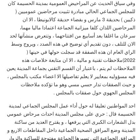
وفي سياق الحديث عن المراحيض العمومية بمدينة الحسيمة كان
للمجلس الجماعي الحالي مبادرة تثبيت مرحاضين عموميين (
ذكيين ) بحديقة 3 مارس و بفضاء حديقة كالابونيطا ، الا ان
المرحاضين اللذان كلفا ميزانية الجماعة اعتمادا ماليا مهما،
سرعان ما اغلقا بعد أسابيع من افتتاحهما ، وتتعرض منشآتها لحد
الان للتلف ، دون تقديم أي توضيح في هذه الصدد ، ويروج وسط
الراي العام ان هذه الصفقة قد سجلت حولها في حينها (
2022)ملاحظات تقنية و مالية ، الا ان متابعة خلاصات هذه
الملاحظات لم يتم ، باعتبار أن القسم التقني بجماعة المدينة يعين
فيه مسؤوليه بمعايير لا يعلم تفاصيلها الا اعضاء مكتب بالمجلس ،
و حيث الصفقات تدار حسي مسي وهو ما تؤكده ملاحظات
المجلس الجهوي حول صفقات بالمجلس .
احد المواطنين تعليقا له حول أداء عمل المجلس الجماعي لمدينة
الحسيمة قال : حري على مجلس المدينة احداث مرحاض عمومي
بدل الشعارات الكبرى التي يرفعها ، و يقترح العديد من ساكنة
المدينة وضع المرافق الصحية الجماعية داخل المقاطعات الاربع و
المرافق الجماعية التي تسيرها الجماعة مفتوحة للساكنة والزوار