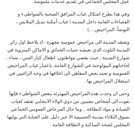
عمل المجلس الجماعي في تقديم خدمات ملموسة .
وفي هذا يطرح اشكال غياب المرافق الصحية بالشواطىء و
الفضاءات العامة داخل المدينة ( غياب أمكنة تبديل الملابس ،
التوضأ، المراحيض….)
وتفتقد المدينة الى مراحيض عمومية مجهزة ، اذ يلاحظ اول زائر
المدينة التلوث الذي تعيشه جنبات الحدائق و الاماكن المنزوية في
شوارع المدينة , حيث يقضي مواطنون: اطفال كبار السن ، نساء ..
لحاجاتهم البيولوجية في الشوارع العامة, باعتبار غياب المراحيض
العمومية و تعمد بعض المقاهي الى اغلاقها في وجه الراغبين في
استغلال المراحيض بها .
وحتى ان وجدت هذه المراحيض المهترئة ببعض الشواطىء فإنها
تفوت الى أشخاص معينين من ذوي الولاء الانتخابي تفتقد لغياب
الصيانة و مواد النظافة .. وما حال المرحاض العمومي الجماعي
بسوق الثلاثاء بمدينة الحسيمة الا خير دليل على العناية التي يوليها
المجلس لصحة الساكنة و النظافة العامة .