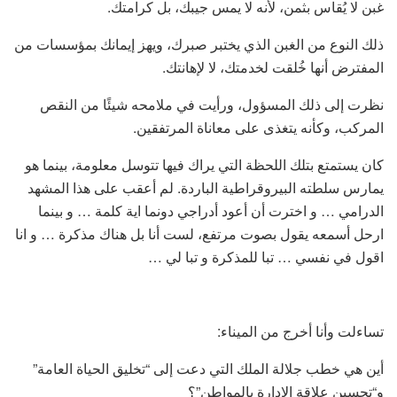
غبن لا يُقاس بثمن، لأنه لا يمس جيبك، بل كرامتك.
ذلك النوع من الغبن الذي يختبر صبرك، ويهز إيمانك بمؤسسات من
المفترض أنها خُلقت لخدمتك، لا لإهانتك.
نظرت إلى ذلك المسؤول، ورأيت في ملامحه شيئًا من النقص
المركب، وكأنه يتغذى على معاناة المرتفقين.
كان يستمتع بتلك اللحظة التي يراك فيها تتوسل معلومة، بينما هو
يمارس سلطته البيروقراطية الباردة. لم أعقب على هذا المشهد
الدرامي … و اخترت أن أعود أدراجي دونما اية كلمة … و بينما
ارحل أسمعه يقول بصوت مرتفع، لست أنا بل هناك مذكرة … و انا
اقول في نفسي … تبا للمذكرة و تبا لي …
تساءلت وأنا أخرج من الميناء:
أين هي خطب جلالة الملك التي دعت إلى “تخليق الحياة العامة”
و“تحسين علاقة الإدارة بالمواطن”؟