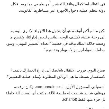
في انتظار استكمال وثائق التعشير. أمر طبيعي ومفهوم، فكل
دولة تنظم عملية دخول الأجهزة عبر مساطرها القانونية.
لكن ما لم أكن أتوقعه هو أن يتحول هذا الإجراء الإداري البسيط
إلى رحلة عبثية، تكشف الوجه البائس لبعض إداراتنا، وتفضح ما
وصفه جلالة الملك بدقة في خطبه: “انعدام الضمير المهني، وسوء
معاملة المواطنين، والاستهتار بخدمتهم.”
صباح اليوم، قررت الانتقال شخصيًا إلى إدارة الجمارك بالميناء
لاستفسار بسيط: ما هي الوثائق المطلوبة لإتمام عملية التعشير؟
استقبلني المسؤول الأول، الـ«ordonnateur»، وكان برفقته
موظف شاب. شرحت له طبيعة الآلة، وبيّنت أنها ليست آلة كاملة
بل جزء منها فقط (chariot).