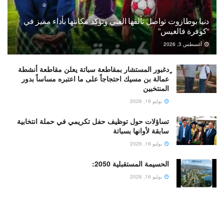
دنيا بوطازوت تواصل تألقها الفني وتؤكد مكانتها بأداء مميز في
“كوفرة فالغيس”
أغسطس 3, 2026
ٍدغبور المستشار بمقاطعة سباتة يعلن مقاطعة أنشطة
عمالة بن مسيك احتجاجاً على ما اعتبره مساساً بدور
المنتخبين
يوليو 19, 2026
تساؤلات حول توظيف حفل تكريمي في حملة انتخابية
سابقة لأوانها بسباتة
يوليو 16, 2026
الحسيمة المستقبلية 2050:
يوليو 16, 2026