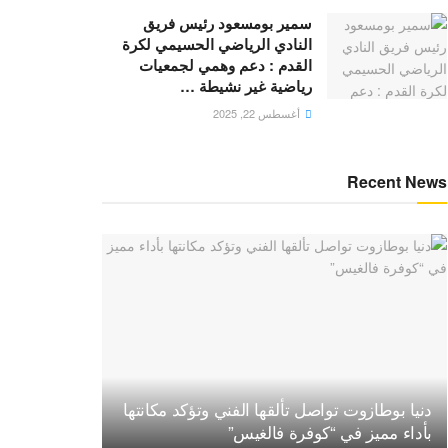
سمير بومسعود رئيس فريق
النادي الرياضي الحسيمي لكرة
القدم : دعم وهمي لجمعيات
رياضية غير نشيطة …
أغسطس 22, 2025
Recent News
دنيا بوطازوت تواصل تألقها الفني وتؤكد مكانتها
بأداء مميز في “كوفرة فالغيس”