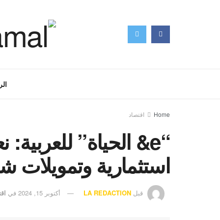
الر
Home
اقتصاد
“e& الحياة” للعربية
استثمارية وتمويلات شخصي
قبل
LA REDACTION
أكتوبر 15, 2024
في
اقت