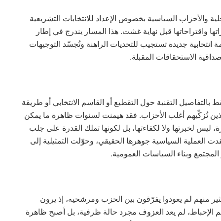
لية والأحزاب السياسية بخصوص الإعداد للانتخابات التشريعية
ها واقتراحاتها قبل نهاية غشت. هذا المسار يندرج في إطار
نتخابية جديدة تستجيب للتحديات الراهنة وتُجسّد التوجيهات
صداقية الاستحقاقات المقبلة.
بالتفاصيل التقنية حول التقطيع أو القاسم الانتخابي أو طريقة
ذين تُزكّيهم أغلب الأحزاب. فقد هيمنت لسنوات ظاهرة ما يمكن
دورة، ليس لخبرتها ولا لكفاءتها، بل لكونها تملك القدرة على جلب
 العملية السياسية جوهرها الحقيقي، وحوّلت التمثيلية إلى
 المجتمع وبناء السياسات العمومية.
ثير منهم لم يعودوا يفرّقون بين الحزب ومرشحيه، إذ يرون
اكم الإحباط، لم يعد العزوف مجرد حالة ظرفية، بل أصبح ظاهرة