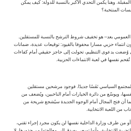
لمقبلة. وهنا يكمن التحدي الأكبر بالنسبة للدولة: كيف يمكن
سسات المنتخبة؟
اش العمومي بعد– هو تخفيف شروط الترشح بالنسبة للمستقلين.
ن انتماء حزبي مسارا محفوفا بالقيود: توقيعات عديدة، ضمانات
تي وُضعت بدعوى التنظيم، تحولت إلى حاجز حقيقي أمام كفاءات
حم نفسها في لعبة الانتماءات الحزبية.
مجتمع السياسي نَفَسًا جديدًا. فوجود مرشحين مستقلين
نفسها، ويوسّع من دائرة الخيارات أمام الناخبين، ويُضعف من
 كما أن فتح المجال أمام الوجوه الجديدة سيُشجع شريحة من
ب من اللعبة الانتخابية.
أو من طرف وزارة الداخلية نفسها لن يكون مجرد إجراء تقني،
جربة الانتخابية، وأنها تسعى بصدق إلى معالجتها من جذورها، لا