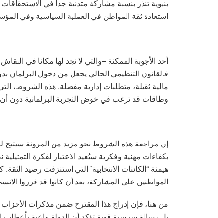
بنيوية تنذر بنسبة مشاركة متدنية جدا في الاستحقاقات ا
استعادة ثقة المواطن في العملية السياسية وفي المؤ
أحد الأجوبة الممكنة –والتي لا نجد لها مكانا في النق
فالقانون التنظيمي الحالي يجعل من دخول البرلمان بدو
مالية ثقيلة، متطلبات إدارية مفصلة. هذه الشروط، ال
وطاقات قد ترغب في خوض التجربة البرلمانية دون أن تُق
إن مراجعة هذه الشروط نحو مزيد من المرونة سيتيح لل
بكفاءات مهنية وفكرية سيُعيد الاعتبار لفكرة التمثيلية 
هيمنة “الكائنات الانتخابية” التي استنزفت رصيد الثقة.
المواطنين على المشاركة، بعد أن كانوا قد قرروا الانسحا
من هنا، فإن إدراج هذا المقترح ضمن مذكرات الأحزاب 
بل رسالة سياسية قوية تؤكد أن الدولة واعية بأعطاب الت