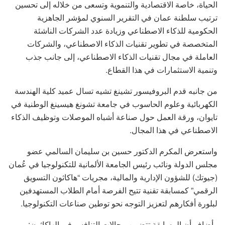
الحياة، خاصة الاقتصادية والتنموية وتسعى من خلاله إلى تحسين
ترتيب سلطنة عمان في التقرير السنوي لمؤشر الجاهزية
الحكومية للذكاء الاصطناعي وزيادة عدد الشركات الناشئة
المتخصصة في تطوير تقنيات الذكاء الاصطناعي، والشركات
العاملة في مجال تقنيات الذكاء الاصطناعي، إلى جانب جذب
وتنمية الاستثمارات في هذا القطاع.
من جانبه قدم البروفيسور تشينغ تشيه تسال عميد كلية الهندسة
الكهربائية وعلوم الحاسوب في جامعة تشونغ هيسينغ الوطنية في
تايوان، ورقة العمل حول صناعة أشباه الموصلات وتوظيف الذكاء
الاصطناعي في هذا المجال.
واستعرض المكرم الدكتور حسين بن سليمان السالمي عضو
مجلس الدولة ونائب رئيس الجامعة الألمانية للتكنولوجيا في عُمان
(جيوتك) للشؤون الإدارية والمالية، مجريات “هاكاثون التسويق
الرقمي” كمسابقة تقنية تتيح الفرصة أمام الطلاب المستهدفين
لبلورة أفكارهم لتعزيز التوجه نحو توطين صناعات التكنولوجيا.
وأضاف أن المسابقة تتضمن مجالات التنافس في الهاكاثون: