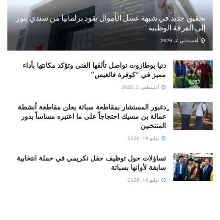
تحقيق جديد في شبهة غسل الأموال يقود برلمانيا من سيدي بنور
إلى الفرقة الوطنية
أغسطس 7, 2026
دنيا بوطازوت تواصل تألقها الفني وتؤكد مكانتها بأداء
مميز في “كوفرة فالغيس”
أغسطس 3, 2026
ٍدغبور المستشار بمقاطعة سباتة يعلن مقاطعة أنشطة
عمالة بن مسيك احتجاجاً على ما اعتبره مساساً بدور
المنتخبين
يوليو 19, 2026
تساؤلات حول توظيف حفل تكريمي في حملة انتخابية
سابقة لأوانها بسباتة
يوليو 16, 2026