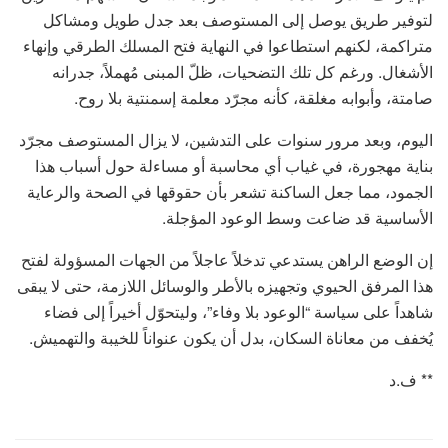
لتوفير طريق يوصل إلى المستوصف بعد جدل طويل ومشاكل
متراكمة، لكنهم استطاعوا في النهاية فتح المسلك الطرقي وإنهاء
الأشغال. ورغم كل تلك التضحيات، ظلّ المبنى مُهملاً، جدرانه
صامتة، وأبوابه مغلقة، كأنه مجرّد معلمة إسمنتية بلا روح.
اليوم، وبعد مرور سنوات على التدشين، لا يزال المستوصف مجرّد
بناية مهجورة، في غياب أي محاسبة أو مساءلة حول أسباب هذا
الجمود، مما جعل الساكنة تشعر بأن حقوقها في الصحة والرعاية
الأساسية قد ضاعت وسط الوعود المؤجلة.
إن الوضع الراهن يستدعي تدخلاً عاجلاً من الجهات المسؤولة لفتح
هذا المرفق الحيوي وتجهيزه بالأطر والوسائل اللازمة، حتى لا يبقى
شاهداً على سياسة “الوعود بلا وفاء”، وليتحوّل أخيراً إلى فضاء
يُخفف من معاناة السكان، بدل أن يكون عنواناً للخيبة والتهميش.
** ف.د