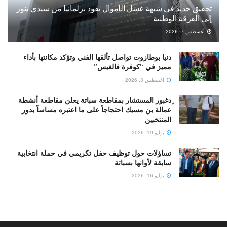
تحقيق جديد في شبهة غسل الأموال يقود برلمانيا من سيدي بنور
إلى الفرقة الوطنية
أغسطس 7, 2026
دنيا بوطازوت تواصل تألقها الفني وتؤكد مكانتها بأداء
مميز في “كوفرة فالغيس”
أغسطس 3, 2026
ٍدغبور المستشار بمقاطعة سباتة يعلن مقاطعة أنشطة
عمالة بن مسيك احتجاجاً على ما اعتبره مساساً بدور
المنتخبين
يوليو 19, 2026
تساؤلات حول توظيف حفل تكريمي في حملة انتخابية
سابقة لأوانها بسباتة
يوليو 16, 2026