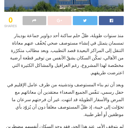
0
SHARES
منذ سنوات طويلة، ظلّ حلم ساكنة أحد دواوير جماعة بودينار
تمسمان يتمثل في إنشاء مستوصف صحي يُخفّف عنهم معاناة
التنقل إلى المراكز البعيدة قصد التطبيب. وبعد مطالب متكرّرة
من الأهالي، تمكّن السكان بشقّ الأنفس من توفير قطعة أرضية
مخصّصة لهذا المشروع، رغم العراقيل والمشاكل الكثيرة التي
اعترضت طريقهم.
وبعد أن تم بناء المستوصف وتدشينه من طرف عامل الإقليم في
حفل رسمي، تنفّس الجميع الصعداء معتقدين أن معاناتهم مع
المرض والأسفار الطويلة قد انتهت. غير أن فرحتهم سرعان ما
تحوّلت إلى خيبة، إذ ظلّ المستوصف مغلقاً دون أن يُزوّد بأي
موظفين أو أطر طبية.
لم يتوقف الأمر عند هذا الحد، فقد وجد السكان أنفسهم مضطرين