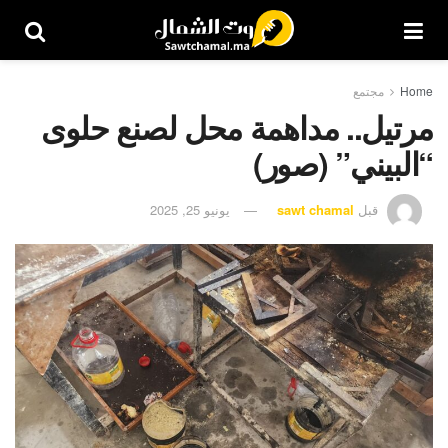
Home
مجتمع
مرتيل.. مداهمة محل لصنع حلوى
“البيني” (صور)
قبل
sawt chamal
يونيو 25, 2025