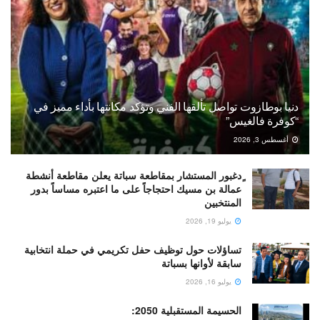
دنيا بوطازوت تواصل تألقها الفني وتؤكد مكانتها بأداء مميز في
“كوفرة فالغيس”
أغسطس 3, 2026
ٍدغبور المستشار بمقاطعة سباتة يعلن مقاطعة أنشطة
عمالة بن مسيك احتجاجاً على ما اعتبره مساساً بدور
المنتخبين
يوليو 19, 2026
تساؤلات حول توظيف حفل تكريمي في حملة انتخابية
سابقة لأوانها بسباتة
يوليو 16, 2026
الحسيمة المستقبلية 2050: