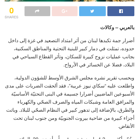
0
SHARES
بالعربي – وكالات
أضرار جمة تكبدها لبنان من أثر امتداد التصعيد في غزة إلى داخل
حدوده، تمثلت في دمار كبير للبنية التحتية والمناطق السكنية،
بجانب عمليات نزوح كبيرة للسكان، وتأثر القطاع السياحي في
البلاد، فضلا عن الخسائر في الأرواح.
وبحسب تقرير نشره مجلس الشرق الأوسط للشؤون الدولية،
واطلعت عليه “سكاي نيوز عربية”، فقد ألحقت الضربات على مدى
الأسبوعين الماضيين أضرارا جسيمة في البنى التحتيّة الأساسيّة
والمرافق العامة وشبكات المياه والصرف الصحّي والكهرباء
والطرق، بالإضافة إلى تدهور كبير في النظام الصحّي للبلاد. وباتت
أجزاء كبيرة من ضاحية بيروت الجنوبيّة ومن جنوب لبنان تحت
الأنقاض.
وهُجّر أكثر من 1,2 مليون شخص قسراً – أي نحو 20 بالمائة من