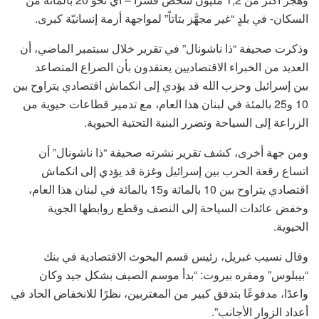
السكان- في بلدٍ “غير مجهَّز بتاتاً” لمواجهة أزمة إنسانيّة كبرى.
وذكرت صحيفة “ذا ناشونال” في تقرير خلال سبتمبر الماضي، أن
العديد من الخبراء الاقتصاديين يعتقدون بأن الصراع المتصاعد
بين إسرائيل وحزب الله قد يؤدي إلى انكماش اقتصادي يتراوح بين
10 و25 بالمئة في لبنان هذا العام، مع تدمير قطاعات حيوية من
الزراعة إلى السياحة وتضرر البنية التحتية الحيوية.
ومن جهة أخرى، كشف تقرير نشرته صحيفة “ذا ناشونال” أن
اتساع رقعة الحرب بين إسرائيل وغزة قد يؤدي إلى انكماش
اقتصادي يتراوح بين 10 بالمائة و15 بالمائة في لبنان هذا العام،
وخفض عائدات السياحة إلى النصف وقطع روابطها الجوية
الحيوية.
وقال نسيب غبريل، رئيس قسم البحوث الاقتصادية في بنك
“بيبلوس” ومقره بيروت: “بدأ موسم الصيف بشكل جيد وكان
واعدًا، مدفوعًا بتدفق كبير من المغتربين، نظرًا للانخفاض الحاد في
أعداد الزوار الأجانب”.