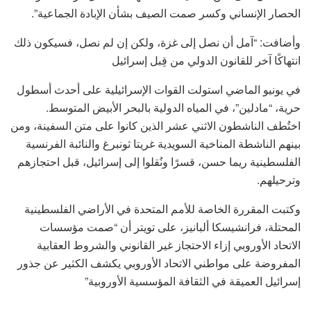
الحصار الإنساني وكسر صمت الصيف بشأن الإبادة الجماعية”.
وأضافت: “آمل أن نصل إلى غزة، ولكن إن لم نصل، فسيكون ذلك
انتهاكًا آخر للقانون الدولي من قِبل إسرائيل
في يونيو الماضي استولت القوات الإسرائيلية على أحدث أسطول
حرية، “مادلين”، في المياه الدولية بالبحر الأبيض المتوسط.
اختُطف الناشطون الاثني عشر الذين كانوا على متن السفينة، ومن
بينهم الناشطة المناخية السويدية غريتا ثونبرغ والنائبة الفرنسية
الفلسطينية ريما حسن، قسرًا ونُقلوا إلى إسرائيل، قبل احتجازهم
وترحيلهم.
وكتبت المقررة الخاصة للأمم المتحدة في الأراضي الفلسطينية
المحتلة، فرانشيسكا ألبانيز، على تويتر أن “صمت مؤسسات
الاتحاد الأوروبي إزاء الاحتجاز غير القانوني والشروط العقابية
المفروضة على مواطني الاتحاد الأوروبي يكشف الكثير عن جذور
إسرائيل العميقة في الثقافة المؤسسية الأوروبية”