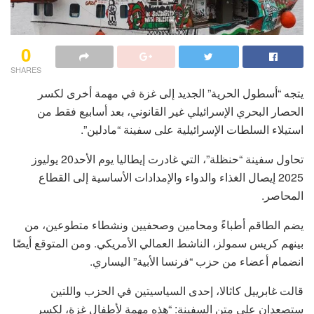
0
SHARES
يتجه “أسطول الحرية” الجديد إلى غزة في مهمة أخرى لكسر
الحصار البحري الإسرائيلي غير القانوني، بعد أسابيع فقط من
استيلاء السلطات الإسرائيلية على سفينة “مادلين”.
تحاول سفينة “حنظلة”، التي غادرت إيطاليا يوم الأحد20 يوليوز
2025 إيصال الغذاء والدواء والإمدادات الأساسية إلى القطاع
المحاصر.
يضم الطاقم أطباءً ومحامين وصحفيين ونشطاء متطوعين، من
بينهم كريس سمولز، الناشط العمالي الأمريكي. ومن المتوقع أيضًا
انضمام أعضاء من حزب “فرنسا الأبية” اليساري.
قالت غابرييل كاثالا، إحدى السياسيتين في الحزب واللتين
ستصعدان على متن السفينة: “هذه مهمة لأطفال غزة، لكسر