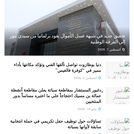
تحقيق جديد في شبهة غسل الأموال يقود برلمانيا من سيدي بنور
إلى الفرقة الوطنية
أغسطس 7, 2026
دنيا بوطازوت تواصل تألقها الفني وتؤكد مكانتها بأداء
مميز في “كوفرة فالغيس”
أغسطس 3, 2026
ٍدغبور المستشار بمقاطعة سباتة يعلن مقاطعة أنشطة
عمالة بن مسيك احتجاجاً على ما اعتبره مساساً بدور
المنتخبين
يوليو 19, 2026
تساؤلات حول توظيف حفل تكريمي في حملة انتخابية
سابقة لأوانها بسباتة