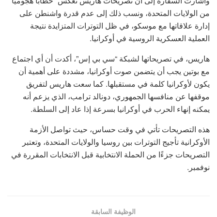
وأشارت السفارة إلى أن تصريحات هاريس تعكس “خطابا هجوميا”
من الولايات المتحدة، ونسب ذلك إلى عدم قدرة واشنطن على
إدارة علاقاتها مع موسكو، في ظل التوترات المتزايدة نتيجة
العملية العسكرية الروسية في أوكرانيا.
هاريس، في تصريحاتها لشبكة “سي بي إس”، أكدت أن أي اجتماع
مع بوتين يجب أن يتضمن صوت أوكرانيا، مشددة على أهمية أن
يكون لأوكرانيا كلمة في مستقبلها. كما سعت هاريس لتفريق
موقفها عن منافسها الجمهوري، دونالد ترامب، الذي يزعم أنه
يمكنه إنهاء الحرب في أوكرانيا بسرعة إذا عاد إلى السلطة.
هذه التصريحات تأتي في وقت حساس، حيث تواصل الأزمة
الأوكرانية تأجيج التوترات بين روسيا والولايات المتحدة، وتعتبر
التصريحات جزءًا من الحملة الانتخابية قبل الانتخابات المقررة في
نوفمبر.
الوظيفة السابقة