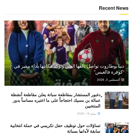
Recent News
دنيا بوطازوت تواصل تألقها الفني وتؤكد مكانتها بأداء مميز في
“كوفرة فالغيس”
أغسطس 3, 2026
ٍدغبور المستشار بمقاطعة سباتة يعلن مقاطعة أنشطة
عمالة بن مسيك احتجاجاً على ما اعتبره مساساً بدور
المنتخبين
يوليو 19, 2026
تساؤلات حول توظيف حفل تكريمي في حملة انتخابية
سابقة لأوانها بسباتة