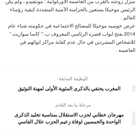
منزل زوجته بالقرب من العاصمة الاورغوانية : مونتفيدو ، ولم يكن
الرئيس موخيكا يستعين بالحراسة الأمنية المشددة كبقية رؤساء
العالم .
عرض خوسيه موخيكا للمصالح الاجتماعية في حكومته شتاء عام
2014 بفتح ابواب قصره الرئاسي المعروف ب :” كاسا سواريث ”
للاشخاص المشردين في حال عدم كفاية مراكز ايوائهم في
العاصمة .
الوظيفة السابقة
المغرب يحتفي بالذكرى المئوية الأولى لمهنة التوثيق
مرحلة ما بعد القادم
مهرجان خطابي لحزب الاستقلال بمناسبة تخليد الذكرى
الواحدة والخمسين لوفاة زعيم الحزب علال الفاسي