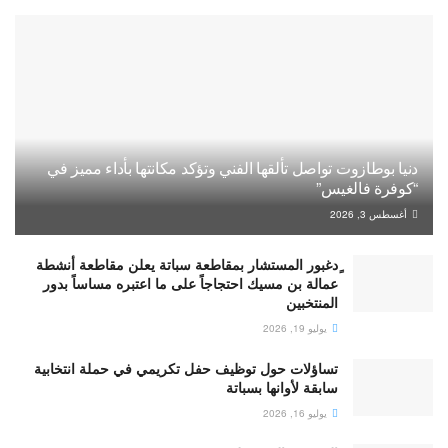
دنيا بوطازوت تواصل تألقها الفني وتؤكد مكانتها بأداء مميز في
“كوفرة فالغيس”
أغسطس 3, 2026
ٍدغبور المستشار بمقاطعة سباتة يعلن مقاطعة أنشطة
عمالة بن مسيك احتجاجاً على ما اعتبره مساساً بدور
المنتخبين
يوليو 19, 2026
تساؤلات حول توظيف حفل تكريمي في حملة انتخابية
سابقة لأوانها بسباتة
يوليو 16, 2026