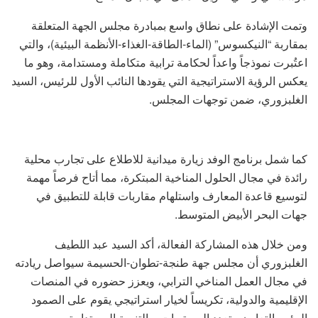
وتمت الإشادة على نطاق واسع بمبادرة مجلس الجهة المتعلقة
بمقاربة “النيكسوس” (الماء-الطاقة-الغذاء-الأنظمة البيئية)، والتي
اعتُبرت نموذجاً واعداً لحكامة ترابية متكاملة ومستدامة، وهو ما
يعكس الرؤية الاستراتيجية التي يقودها النائب الأول للرئيس، السيد
الغلبزوري، ضمن توجهات المجلس.
كما شمل برنامج الوفد زيارة ميدانية للاطلاع على تجارب محلية
رائدة في مجال الحلول المناخية المبتكرة، مما أتاح فرصاً مهمة
لتوسيع قاعدة المعارف واستلهام مقاربات قابلة للتطبيق في
جهات البحر الأبيض المتوسط.
ومن خلال هذه المشاركة الفعالة، أكد السيد عبد اللطيف
الغلبزوري أن مجلس جهة طنجة-تطوان-الحسيمة سيواصل ريادته
في مجال العمل المناخي الترابي، ويعزز حضوره في المنصات
الإقليمية والدولية، تكريساً لخيار استراتيجي يقوم على الصمود
البيئي، التعاون متعدد المستويات، والتنمية المستدامة.