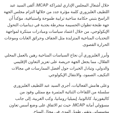
خلال أشغال المجلس الإداري لشراكة MCAP، ألقى السيد عبد
اللطيف الغلبزوري كلمة مؤثرة جدد من خلالها التزام مجلس الجهة
الراسخ بتبني حكامة مناخية ترابية طموحة واستباقية، مؤكداً أن
جهة طنجة-تطوان-الحسيمة منخرطة بجدية في ديناميات التحول
الإيكولوجي، من خلال اعتماد سياسات ومبادرات مبتكرة لمواجهة
التحديات المناخية المتزايدة مثل الجفاف وحرائق الغابات وموجات
الحرارة القصوى.
وأبرز الغلبزوري أن نجاح السياسات المناخية رهين بالعمل المحلي
الفعّال، مما يجعل الجهة حريصة على تعزيز التعاون الإقليمي
والدولي، وتبادل الخبرات حول أفضل الممارسات في مجالات
التكيف، الصمود، والانتقال الإيكولوجي.
وعلى هامش الفعاليات، أجرى السيد عبد اللطيف الغلبزوري
سلسلة من اللقاءات الثنائية المثمرة مع ممثلي وفود من
كاليفورنيا، كاتالونيا، إيميليا-رومانيا، وكب الغربية، إلى جانب
مسؤولي أمانة MCAP، حيث تم الاتفاق على وضع أسس تعاون
مؤسساتي وتقني طويل المدى في مجال المناخ.