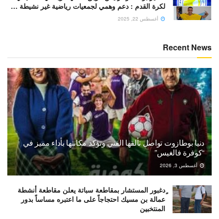
لكرة القدم : دعم وهمي لجمعيات رياضية غير نشيطة …
أغسطس 22, 2025
Recent News
دنيا بوطازوت تواصل تألقها الفني وتؤكد مكانتها بأداء مميز في
“كوفرة فالغيس”
أغسطس 3, 2026
ٍدغبور المستشار بمقاطعة سباتة يعلن مقاطعة أنشطة
عمالة بن مسيك احتجاجاً على ما اعتبره مساساً بدور
المنتخبين