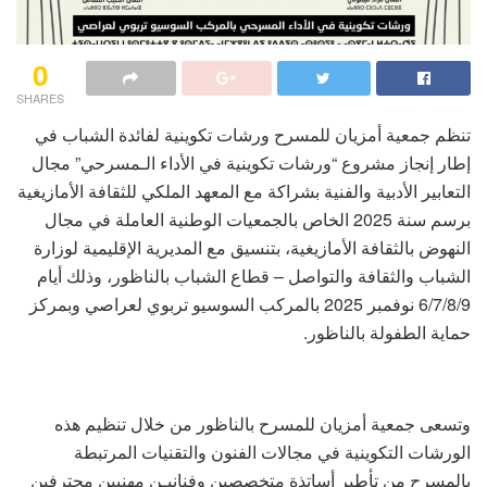
0
SHARES
تنظم جمعية أمزيان للمسرح ورشات تكوينية لفائدة الشباب في
إطار إنجاز مشروع “ورشات تكوينية في الأداء الـمسرحي” مجال
التعابير الأدبية والفنية بشراكة مع المعهد الملكي للثقافة الأمازيغية
برسم سنة 2025 الخاص بالجمعيات الوطنية العاملة في مجال
النهوض بالثقافة الأمازيغية، بتنسيق مع المديرية الإقليمية لوزارة
الشباب والثقافة والتواصل – قطاع الشباب بالناظور، وذلك أيام
6/7/8/9 نوفمبر 2025 بالمركب السوسيو تربوي لعراصي وبمركز
حماية الطفولة بالناظور.
وتسعى جمعية أمزيان للمسرح بالناظور من خلال تنظيم هذه
الورشات التكوينية في مجالات الفنون والتقنيات المرتبطة
بالمسرح من تأطير أساتذة متخصصين وفنانيـن مهنيين محترفين