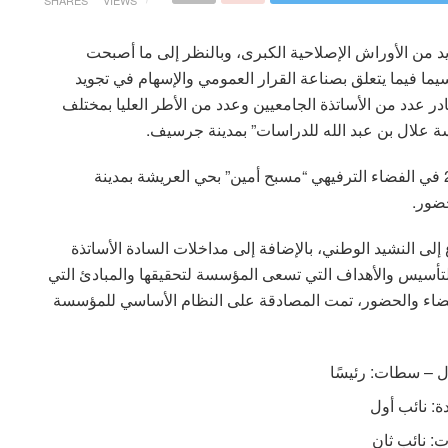
SHARES
VIEWS
ديد من الأوراش الإصلاحية الكبرى، وبالنظر إلى ما أصبحت
يما فيما يتعلق بصناعة القرار العمومي والإسهام في تجويد
ر عدد من الأساتذة الجامعيين وعدد من الأطر العليا بمختلف
ة علال بن عبد الله للدراسات” بمدينة جرسيف.
عُقد الاجتماع التأسيسي للمؤسسة بتاريخ 10 ماي 2025 في الفضاء الترفيهي “مسبح أمين” بحي العريشة بمدينة
ضور.
ع إلى النشيد الوطني، بالإضافة إلى مداخلات السادة الأساتذة
لتأسيس والأهداف التي تسعى المؤسسة لتحقيقها والمبادئ التي
عضاء والحضور، تمت المصادقة على النظام الأساسي للمؤسسة
ل – سطات: رئيسًا
: نائب أول
: نائب ثان