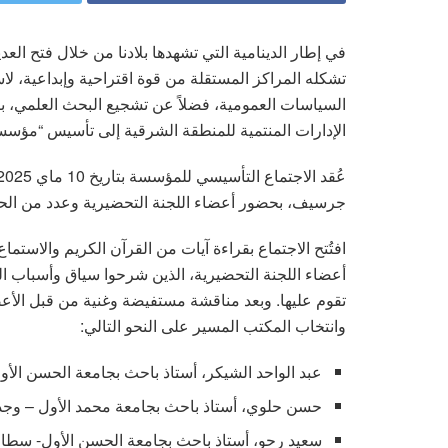
في إطار الدينامية التي تشهدها بلادنا من خلال فتح الع
تشكله المراكز المستقلة من قوة اقتراحية وإبداعية، لاس
السياسات العمومية، فضلاً عن تشجيع البحث العلمي، باد
الإدارات المنتمية للمنطقة الشرقية إلى تأسيس “مؤسس
جرسيف، بحضور أعضاء اللجنة التحضيرية وعدد من الح
افتُتح الاجتماع بقراءة آيات من القرآن الكريم والاستما
أعضاء اللجنة التحضيرية، الذين شرحوا سياق وأسباب ا
تقوم عليها. وبعد مناقشة مستفيضة وغنية من قبل الأ
وانتخاب المكتب المسير على النحو التالي:
عبد الواحد الشيكر، أستاذ باحث بجامعة الحسن الأو
حسن حلوي، أستاذ باحث بجامعة محمد الأول – وجدة
سعيد رحو، أستاذ باحث بجامعة الحسن الأول- سطات