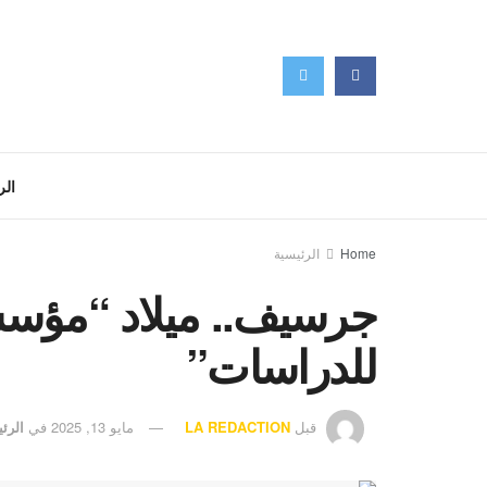
الر
Home
الرئيسية
جرسيف.. ميلاد “مؤسسة
للدراسات”
قبل
LA REDACTION
مايو 13, 2025
في
الرئ