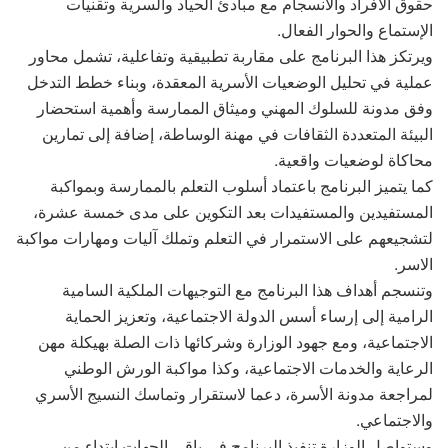
حقوق الأفراد والانسجام مع مبادئ الحياد والسرية وتقنيات
الإستماع والحوار الفعال.
ويرتكز هذا البرنامج على مقاربة تطبيقية وتفاعلية، تشمل محاور
عملية في تحليل الوضعيات الأسرية المعقدة، وبناء خطط التدخل
وفق مدونة للسلوك المهني وميثاق الممارسة وأهمية استحضار
البيئة المتعددة الثقافات في مهنة الوساطة، إضافة إلى تمارين
محاكاة لوضعيات واقعية.
كما يتميز البرنامج باعتماد أسلوب التعلم بالممارسة وبمواكبة
المستفيدين والمستفيدات بعد التكوين على مدى خمسة عشرة،
لتشجيعهم على الاستمرار في التعلم وتملك آليات ومهارات مواكبة
الاسر.
وتنسجم أهداف هذا البرنامج مع التوجيهات الملكية السامية
الرامية إلى إرساء أسس الدولة الاجتماعية، وتعزيز الحماية
الاجتماعية، ومع جهود الوزارة وشركائها ذات الصلة بهيكلة مهن
الرعاية والخدمات الاجتماعية، وكذا مواكبة الورش الوطني
لمراجعة مدونة الأسرة، دعما لاستقرار وتماسك النسيج الأسري
والاجتماعي.
وستواصل الوزارة تنفيذ البرنامج في باقي الجهات ابتداء من