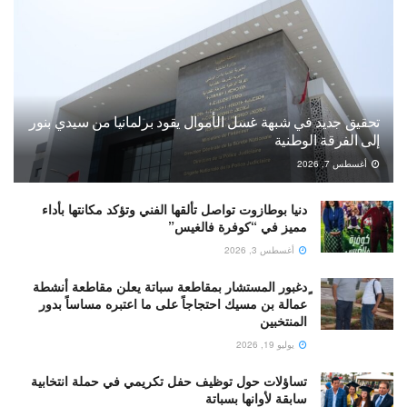
تحقيق جديد في شبهة غسل الأموال يقود برلمانيا من سيدي بنور
إلى الفرقة الوطنية
أغسطس 7, 2026
دنيا بوطازوت تواصل تألقها الفني وتؤكد مكانتها بأداء
مميز في “كوفرة فالغيس”
أغسطس 3, 2026
ٍدغبور المستشار بمقاطعة سباتة يعلن مقاطعة أنشطة
عمالة بن مسيك احتجاجاً على ما اعتبره مساساً بدور
المنتخبين
يوليو 19, 2026
تساؤلات حول توظيف حفل تكريمي في حملة انتخابية
سابقة لأوانها بسباتة