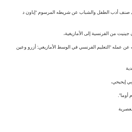
في صنف أدب الطفل والشباب عن شريطه المرسوم “إباون د
ينيت من الفرنسية إلى الأمازيغية،
عن عمله “التعليم الفرنسي في الوسط الأمازيغي: أزرو وعين
دية
ربي إيحيحي،
 أوما”.
لعصرية