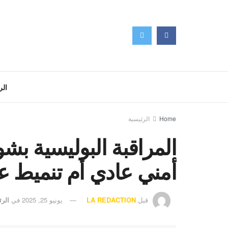
الر
Home
الرئيسية
المراقبة البوليسية بشو
أمني عادي أم تنميط
قبل
LA REDACTION
يونيو 25, 2025
في
الرئ