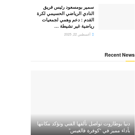
سمير بومسعود رئيس فريق
النادي الرياضي الحسيمي لكرة
القدم : دعم وهمي لجمعيات
رياضية غير نشيطة …
أغسطس 22, 2025
Recent News
دنيا بوطازوت تواصل تألقها الفني وتؤكد مكانتها
بأداء مميز في “كوفرة فالغيس”