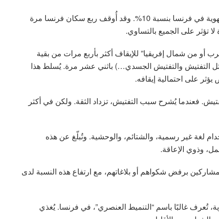
بين عامي 2016 و2024، ازدادت عمليات التحقق من الهوية في فرنسا بنسبة 10%. وقد أُوقف ربع سكان فرنسا مرة
لا تؤثر على الجميع بالتساوي.
رب أو من شمال إفريقيا” للإيقاف أكثر بأربع مرات من بقية
ل التفتيش والتفتيش الجسدي…) باثني عشر مرة. يُسلط هذا
 يؤثر على احتمالية إيقافه.
تفتيش. فعندما يُشرح سبب التفتيش، تزداد الثقة. ولكن في أكثر
دام لغة غير رسمية، والشتائم، والوحشية. وتُبلّغ عن هذه
عمل، وذوي الإعاقة.
كلة في تقديم الشكاوى: أفاد 21% من المشاركين برفض شكواهم أو بلاغاتهم، مع ارتفاع هذه النسبة لدى
، تُعرف غالبًا باسم “التنميط العنصري”، في فرنسا. يُغذي