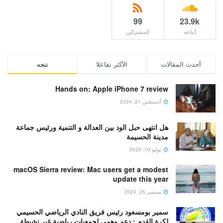
99
23.9k
أتباعه
المشتركين
أحدث المقالات
الأكثر تفاعلا
تتجه
Hands on: Apple iPhone 7 review
أغسطس 21, 2024
هل انتهى حبل الود بين العدالة و التنمية ورئيس جماعة
مدينة الحسيمة
يوليو 10, 2025
macOS Sierra review: Mac users get a modest
update this year
سبتمبر 26, 2024
سمير بومسعود رئيس فريق النادي الرياضي الحسيمي
لكرة القدم : دعم وهمي لجمعيات رياضية غير نشيطة …