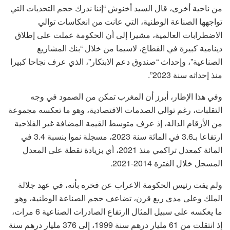
من ناحية أخرى، قال السيد أخنوش “إننا ندرك حجم التحديات التي
تواجهها الصناعة الوطنية، التي عانت من انعكاسات توالي
الاضطرابات العالمية، مشيرا إلى أن الحكومة عملت على إطلاق
دينامية كبيرة في القطاع، لاسيما من خلال “بنك المشاريع
الصناعية”، وإحداث “صندوق دعم الابتكار”، الذي عرف نجاحا كبيرا
منذ إحداثه سنة 2023”.
وفي هذا الإطار، أبرز أن المغرب تمكن من الصمود في وجه
التقلبات، رغم توالي الصدمات الاقتصادية، وهو ما تعكسه مجموعة
من الأرقام الدالة، إذ عرف متوسط القيمة المضافة غير الفلاحية
ارتفاعا بـ3.6 في المائة سنة 2023، مسجلة نموا بنسبة 3.4 في
المائة كمعدل تراكمي منذ 2021، أي بزيادة نقطة على المعدل
المسجل خلال الفترة 2014-2021.
ولم يفت رئيس الحكومة الاعراب عن فخره بأنه، في عهد جلالة
الملك وعلى مدى ربع قرن، تضاعف حجم الصناعة الوطنية، وهو
ما يعكسه على سبيل المثال اارتفاع الصادرات الصناعية 6 مرات،
إذ انتقلت من 61 مليار درهم سنة 1999، إلى 376 مليار درهم سنة