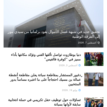
تحقيق جديد في شبهة غسل الأموال يقود برلمانيا من سيدي بنور
إلى الفرقة الوطنية
أغسطس 7, 2026
دنيا بوطازوت تواصل تألقها الفني وتؤكد مكانتها بأداء
مميز في “كوفرة فالغيس”
أغسطس 3, 2026
ٍدغبور المستشار بمقاطعة سباتة يعلن مقاطعة أنشطة
عمالة بن مسيك احتجاجاً على ما اعتبره مساساً بدور
المنتخبين
يوليو 19, 2026
تساؤلات حول توظيف حفل تكريمي في حملة انتخابية
سابقة لأوانها بسباتة