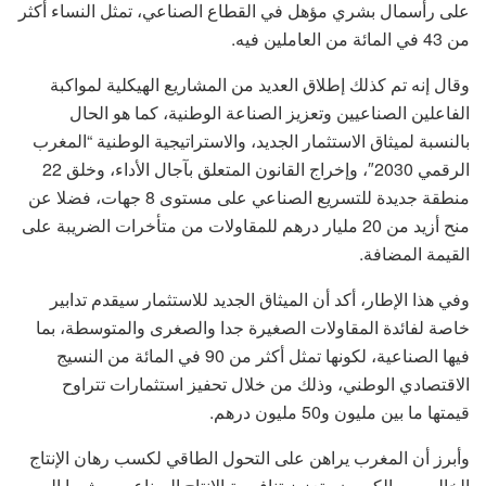
على رأسمال بشري مؤهل في القطاع الصناعي، تمثل النساء أكثر
من 43 في المائة من العاملين فيه.
وقال إنه تم كذلك إطلاق العديد من المشاريع الهيكلية لمواكبة
الفاعلين الصناعيين وتعزيز الصناعة الوطنية، كما هو الحال
بالنسبة لميثاق الاستثمار الجديد، والاستراتيجية الوطنية “المغرب
الرقمي 2030″، وإخراج القانون المتعلق بآجال الأداء، وخلق 22
منطقة جديدة للتسريع الصناعي على مستوى 8 جهات، فضلا عن
منح أزيد من 20 مليار درهم للمقاولات من متأخرات الضريبة على
القيمة المضافة.
وفي هذا الإطار، أكد أن الميثاق الجديد للاستثمار سيقدم تدابير
خاصة لفائدة المقاولات الصغيرة جدا والصغرى والمتوسطة، بما
فيها الصناعية، لكونها تمثل أكثر من 90 في المائة من النسيج
الاقتصادي الوطني، وذلك من خلال تحفيز استثمارات تتراوح
قيمتها ما بين مليون و50 مليون درهم.
وأبرز أن المغرب يراهن على التحول الطاقي لكسب رهان الإنتاج
الخالي من الكربون وتعزيز تنافسية الإنتاج الصناعي، مشيرا إلى