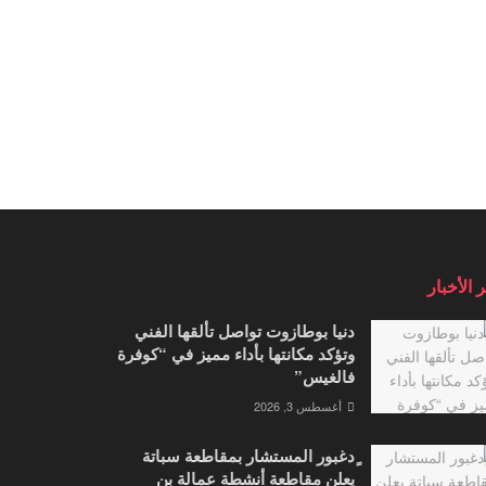
 الأخبار
دنيا بوطازوت تواصل تألقها الفني
وتؤكد مكانتها بأداء مميز في “كوفرة
فالغيس”
أغسطس 3, 2026
ٍدغبور المستشار بمقاطعة سباتة
يعلن مقاطعة أنشطة عمالة بن