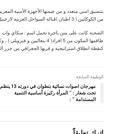
بتنسيق امني متعدد و من ضمنها الأجهزة الأمنية المغ
من الكوكايين ( 3 اطنان )قبالة السواحل الغربية لارخبيل جزر الكاناري وذلك يومه الاربعاء 13 غشت 2025 .
الشحنة كانت على متن باخرة تحمل اسم : سكاي وات ، ال
طاقمها المكون من 5 افراد( 4 بنغا
كنقطة انطلاق استراتيجية و قربها الجغرافي من جزر الك
الوظيفة السابقة
مهرجان اصوات نسائية بتطوان في دورته 13 ينظم
تحت شعار : ” المرأة ركيزة أساسية التنمية
المستدامة ” :
اترك تعليقاً