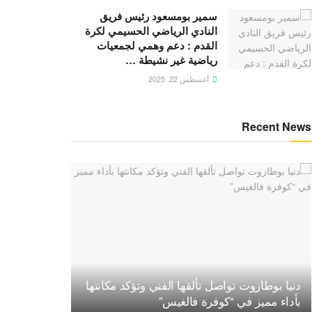
سمير بومسعود رئيس فريق
النادي الرياضي الحسيمي لكرة
القدم : دعم وهمي لجمعيات
رياضية غير نشيطة …
أغسطس 22, 2025
Recent News
دنيا بوطازوت تواصل تألقها الفني وتؤكد مكانتها
بأداء مميز في “كوفرة فالغيس”