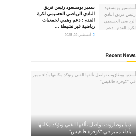
سمير بومسعود رئيس فريق
النادي الرياضي الحسيمي لكرة
القدم : دعم وهمي لجمعيات
رياضية غير نشيطة …
أغسطس 22, 2025
Recent News
دنيا بوطازوت تواصل تألقها الفني وتؤكد مكانتها
بأداء مميز في “كوفرة فالغيس”