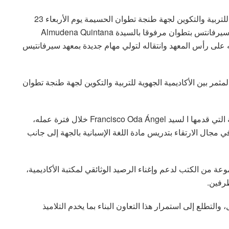
استقبلت الدكتورة وفاء شاكر مديرة الأكاديمية الجهوية للتربية والتكوين لجهة طنجة تطوان الحسيمة يوم الأربعاء 23
يوليوز 2025 السيد Francisco Oda Ángel مدير معهد سيرفانتس بتطوان مرفوقا بالسيدة Almudena Quintana
ه على رأس المعهد وانتقاله لتولي مهام جديدة بمعهد سيرفانتيس
مثمر بين الأكاديمية الجهوية للتربية والتكوين لجهة طنجة تطوان
وقد شكل هذا اللقاء مناسبة للإشادة بالمجهودات القيمة التي قدمها ا لسيد Francisco Oda Ángel خلال فترة عمله،
مجال الارتقاء بتدريس مادة اللغة الإسبانية بالجهة إلى جانب
ة من الكتب لدعم وإغناء الرصيد الوثائقي لمكتبة الأكاديمية،
رفين.
، والتطلع إلى استمرار هذا التعاون البناء بما يخدم التلاميذ