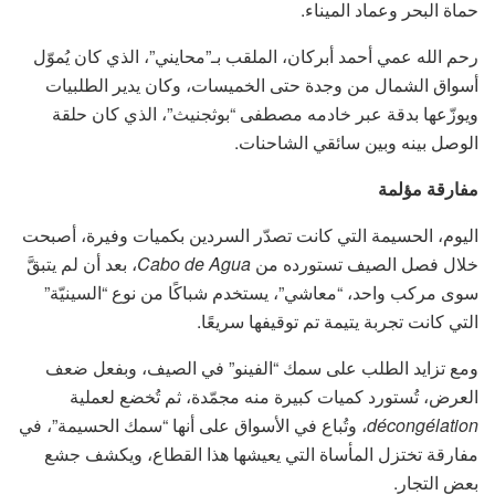
حماة البحر وعماد الميناء.
رحم الله عمي أحمد أبركان، الملقب بـ”محايني”، الذي كان يُموّل
أسواق الشمال من وجدة حتى الخميسات، وكان يدير الطلبيات
ويوزّعها بدقة عبر خادمه مصطفى “بوثجنيث”، الذي كان حلقة
الوصل بينه وبين سائقي الشاحنات.
مفارقة مؤلمة
اليوم، الحسيمة التي كانت تصدّر السردين بكميات وفيرة، أصبحت
خلال فصل الصيف تستورده من
Cabo de Agua
، بعد أن لم يتبقَّ
سوى مركب واحد، “معاشي”، يستخدم شباكًا من نوع “السينيّة”
التي كانت تجربة يتيمة تم توقيفها سريعًا.
ومع تزايد الطلب على سمك “الفينو” في الصيف، وبفعل ضعف
العرض، تُستورد كميات كبيرة منه مجمّدة، ثم تُخضع لعملية
décongélation
، وتُباع في الأسواق على أنها “سمك الحسيمة”، في
مفارقة تختزل المأساة التي يعيشها هذا القطاع، ويكشف جشع
بعض التجار.