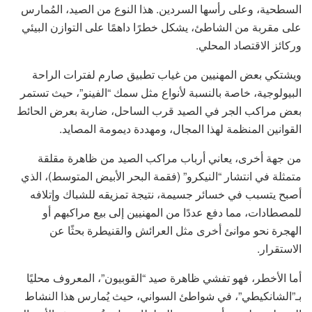
السطحية، وعلى رأسها السردين. هذا النوع من الصيد، المُمارس
على مقربة من الشاطئ، يشكل خطرًا داهمًا على التوازن البيئي
وركائز الاقتصاد المحلي.
ويشتكي بعض المهنيين من غياب تطبيق صارم لفترات الراحة
البيولوجية، خاصة بالنسبة لأنواع مثل سمك “الفينو”، حيث تستمر
بعض مراكب الجر في الصيد قرب الساحل، ضاربة بعرض الحائط
القوانين المنظمة لهذا المجال، ومهددة ديمومة المصايد.
من جهة أخرى، يعاني أرباب مراكب الصيد من ظاهرة مقلقة
متمثلة في انتشار “النيكرو” (فقمة البحر الأبيض المتوسط)، الذي
أصبح يتسبب في خسائر جسيمة، نتيجة تمزيقه للشباك وإتلافه
للمصطادات، مما دفع عددًا من المهنيين إلى بيع مراكبهم أو
الهجرة نحو موانئ أخرى مثل العرائش والقنيطرة بحثًا عن
الاستقرار.
أما الأخطر، فهو تفشي ظاهرة صيد “القوبيون”، المعروف محليًا
بـ”الشانكيطي”، في شواطئ السواني، حيث يُمارس هذا النشاط