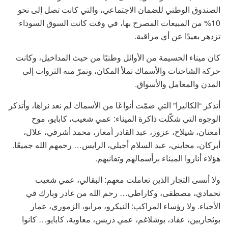
الصندوق الوطني للضمان الاجتماعي، والتي كانت تصل إلى نحو
10% من المبيعات المصرح بها، في وقت كانت السوق السوداء
تزدهر بعيدًا عن أي مراقبة.
كان ميناء الحسيمة من الأوائل وطنيًا من حيث المداخيل، وكانت
حركة الشاحنات والأسماك تملأ المكان، وتمرّ منه الثروات إلى
المدن والمعامل والأسواق.
أتذكر “الكاليرا” التي ضمّت أنواعًا من الأسماك لم نعد نراها، وأتذكر
الوجوه التي شكّلت ذاكرة الميناء: عمي شعيب، كابايو، موح
أمعنان، شيلاح، عزوز، عبد القادر أمغار، محمد أشرقي، علال،
أبركان، محايني، عبد السلام أجبلي، الرايس… رحمهم الله جميعًا.
هؤلاء أناروا الميناء برأسمالهم وتفانيهم.
ولا أنسى التجار الذين تعاملت معهم: البقالي، عمي شعيب
نحمادي، مصطفى، وكاراطي… رحم الله من غادر وبارك في
الأحياء. ولا رؤساء المراكب: النيكرو، مرابو، الزموري، عمار
بوثحاربين، عقاد، بوشلاغم، عمي ذريس، معاوية، كابايو… كانوا