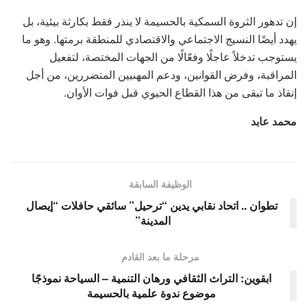
إن تدهور الثروة السمكية بالحسيمة لا ينذر فقط بكارثة بيئية، بل
يهدد أيضًا النسيج الاجتماعي والاقتصادي للمنطقة برمتها. وهو ما
يستوجب تدخلاً عاجلًا وفعّالًا من الجهات المختصة، لتفعيل
المراقبة، وفرض القوانين، ودعم المهنيين المتضررين، من أجل
إنقاذ ما تبقى من هذا القطاع الحيوي قبل فوات الأوان.
محمد عابد
الوظيفة السابقة
تطوان .. اتحاد نقابي يدين “ترحيل” سائقي حافلات “إيصال
المدينة”
مرحلة ما بعد القادم
ابقوين: التراث الثقافي ورهان التنمية – السياحة نموذجًا
موضوع ندوة علمية بالحسيمة