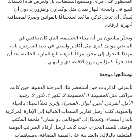
المحظور على مرأى ومسمع السلطات، بل وتُعرض هذه الأسماك
للبيع في واضحة النهار بمدن مثل بوكيدارن وإمزورن، دون أن
يُسجَّل أي تدخل يُذكر، ما يُعد استخفافًا بالقوانين وضربًا لمصداقية
أجهزة الرقابة.
ويحذّر متابعون من أن ميناء الحسيمة، الذي كان ينافس في
الماضي موانئ كبرى مثل أكادير وآسفي في صيد السردين، بات
مهددًا بالتحول إلى مجرد مرفأ للنزهة، تابع للمارينا الحالية، بعد أن
فقد جزءًا كبيرًا من دوره الاقتصادي والمهني.
نوستالجيا موجعة
تأسرني الذكريات حين أستحضر تلك المرحلة الذهبية، حين كانت
مراكب مثل
الحسيمة 1
،
الحسيمة 2
،
نكور 1
،
نكور 2
،
رشيد
،
الأمل
،
أشرقي
،
أمين
،
أنوال
،
الصحراء
و
إنري
تملأ الميناء بالحياة
والحيوية. كنت أرسل تقارير المبيعات الخيالية إلى الإدارة المركزية
بالدار البيضاء، وتحديدًا إلى “شوفاليي دو ليليارد” ملحقة المكتب
الوطني للصيد البحري، حيث كانت تُرسل أرقام الضرائب اليومية
المتعلقة بالدلالة، والضريبة على القيمة المضافة، ومساهمات