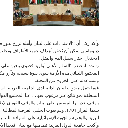
وأكد زكي أن :”الاعتداءات على لبنان وأهله تزرع بذور ص
الاحتلال اختار سبيل الدم والقتل”.
وشدد المصدر :”السلم الأهلي أولوية قصوى يتعين على ا
المجتمع اللبناني هذه الأزمة سوى بقوة نسيجه وتآزر مكو
ومساعدته على الخروج من المحنة.
فيما حمل مندوب لبنان الدائم لدى الجامعة العربية ا
المنطقة نحو نتائج غير مرغوب فيها، داعيا المجتمع ال
ووقف عدوانها المستمر على لبنان والوقف الفوري لإطلاق
سيما القرار 1701. ولم يفوت الحلبي الفرص
البرية والبحرية والجوية الإسرائيلية على السيادة اللبنانية
وأكدت جامعة الدول العربية تضامنها مع لبنان فيعذا 