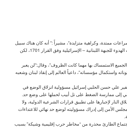
راعات ممتدة، وكراهية متزايدة”، مشيراً :” أنه كان هناك سبيل
دبلوماسي يمكن أن يُحقق أهداف جميع الأطراف ويجلب الهدوء للجبهة اللبنانية – الإسرائيلية وفق القرار 1701، لكن
لجميع الاستمساك بها مهما كانت الظروف”، وقال:”لن يعبر
ناته واستكمال مؤسساته”، داعياً العالم إلى إنقاذ لبنان وشعبه
لسفير علي حسن الحلبي إسرائيل مسؤولية انزلاق الوضع في
دولي إلى ممارسة الضغط على تل أبيب لحملها على وضع حد.
 النار لإجبارها على تطبيق قرارات الشرعية الدولية، ولا
ة لمطالبة مجلس الأمن إلى إدراك مسؤوليته لوضع حد نهائي للاعتداءات
.
الاجتماع الطارئ محذرة من “مخاطر حرب إقليمية وشيكة” بسبب