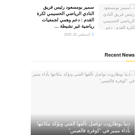
سمير بومسعود رئيس فريق
النادي الرياضي الحسيمي لكرة
القدم : دعم وهمي لجمعيات
رياضية غير نشيطة …
أغسطس 22, 2025
Recent News
دنيا بوطازوت تواصل تألقها الفني وتؤكد مكانتها
بأداء مميز في “كوفرة فالغيس”