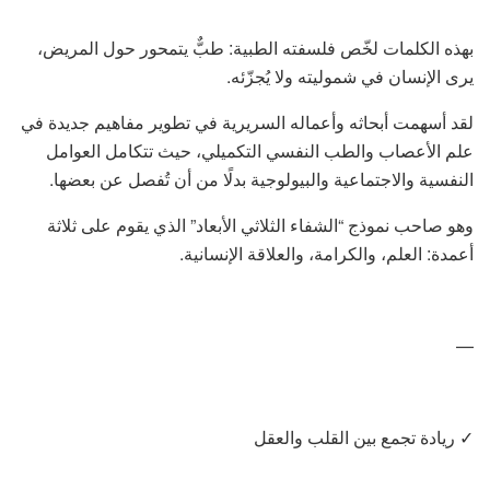
بهذه الكلمات لخّص فلسفته الطبية: طبٌّ يتمحور حول المريض،
يرى الإنسان في شموليته ولا يُجزّئه.
لقد أسهمت أبحاثه وأعماله السريرية في تطوير مفاهيم جديدة في
علم الأعصاب والطب النفسي التكميلي، حيث تتكامل العوامل
النفسية والاجتماعية والبيولوجية بدلًا من أن تُفصل عن بعضها.
وهو صاحب نموذج “الشفاء الثلاثي الأبعاد” الذي يقوم على ثلاثة
أعمدة: العلم، والكرامة، والعلاقة الإنسانية.
—
✓ ريادة تجمع بين القلب والعقل