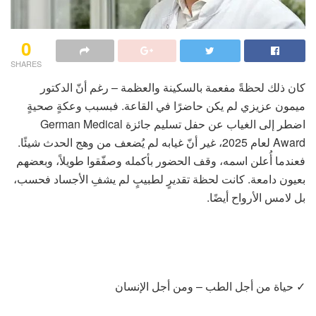
0
SHARES
كان ذلك لحظةً مفعمة بالسكينة والعظمة – رغم أنّ الدكتور
ميمون عزيزي لم يكن حاضرًا في القاعة. فبسبب وعكةٍ صحيةٍ
اضطر إلى الغياب عن حفل تسليم جائزة German Medical
Award لعام 2025، غير أنّ غيابه لم يُضعف من وهج الحدث شيئًا.
فعندما أُعلن اسمه، وقف الحضور بأكمله وصفّقوا طويلاً، وبعضهم
بعيون دامعة. كانت لحظة تقديرٍ لطبيبٍ لم يشفِ الأجساد فحسب،
بل لامس الأرواح أيضًا.
✓ حياة من أجل الطب – ومن أجل الإنسان