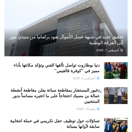
تحقيق جديد في شبهة غسل الأموال يقود برلمانيا من سيدي بنور
إلى الفرقة الوطنية
أغسطس 7, 2026
دنيا بوطازوت تواصل تألقها الفني وتؤكد مكانتها بأداء
مميز في “كوفرة فالغيس”
أغسطس 3, 2026
ٍدغبور المستشار بمقاطعة سباتة يعلن مقاطعة أنشطة
عمالة بن مسيك احتجاجاً على ما اعتبره مساساً بدور
المنتخبين
يوليو 19, 2026
تساؤلات حول توظيف حفل تكريمي في حملة انتخابية
سابقة لأوانها بسباتة