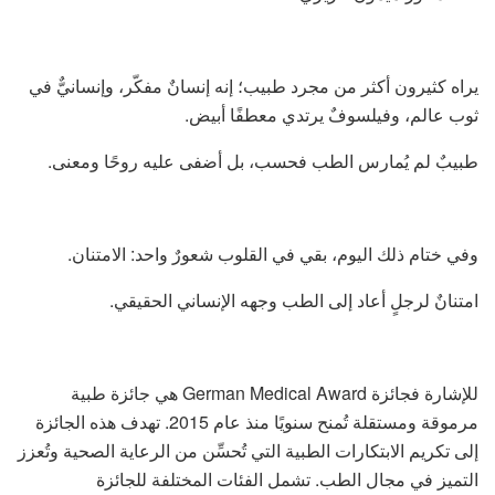
يراه كثيرون أكثر من مجرد طبيب؛ إنه إنسانٌ مفكّر، وإنسانيٌّ في
ثوب عالم، وفيلسوفٌ يرتدي معطفًا أبيض.
طبيبٌ لم يُمارس الطب فحسب، بل أضفى عليه روحًا ومعنى.
وفي ختام ذلك اليوم، بقي في القلوب شعورٌ واحد: الامتنان.
امتنانٌ لرجلٍ أعاد إلى الطب وجهه الإنساني الحقيقي.
للإشارة فجائزة German Medical Award هي جائزة طبية
مرموقة ومستقلة تُمنح سنويًا منذ عام 2015. تهدف هذه الجائزة
إلى تكريم الابتكارات الطبية التي تُحسِّن من الرعاية الصحية وتُعزز
التميز في مجال الطب. تشمل الفئات المختلفة للجائزة