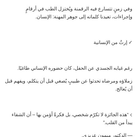
وفي زمنٍ تتسارع فيه الرقمنة ويُختزل الطب في أرقامٍ
وإجراءات، تعيدنا كلماته إلى جوهر المهنة: الإنسان.
✓ إرثٌ من الإنسانية
رغم غيابه الجسدي عن الحفل، كان حضوره الإنساني طاغيًا.
زملاؤه ومرضاه تحدثوا عن طبيبٍ يُصغي قبل أن يتكلم، ويفهم قبل
أن يُعالج.
> “هذه الجائزة لا تكرّم شخصي، بل فكرةً أؤمن بها – أن الشفاء
يبدأ من القلب.”
— الدكتور ميمون عزيزي.