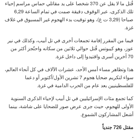
قُتل ما لا يقل عن 370 شخصا على يد مقاتلي حماس مراسم إحياء
تلك الذكرى، عبر الوقوف دقيقة صمت في تمام الساعة 6,29
صباحا (3,29 ت غ)، وهو توقيت بدء الهجوم غير المسبوق في غلاف
غزة.
فيما من المقرر إقامة تجمعات أخرى في تل أبيب، وكذلك في نير
عوز، وهو كيبوتس قُتل حوالي ثلاثين من سكانه واحتُجز أكثر من
70 آخرين أسرى واقتيدوا إلى داخل غزة.
هذا وتظاهر مساء أمس الأحد، عشرات الآلاف في كل أنحاء العالم،
سواء لتكريم ضحايا هجوم 7 تشرين الأول/أكتوبر أو دعما
للفلسطينيين بعد عام من الحرب الدامية في غزة.
كما تجمع مئات الإسرائيليين في تل أبيب لإحياء الذكرى السنوية
الأولى للهجوم، حيث جرى عرض صور للضحايا على شاشة، بينما
أشعل المشاركون الشموع.
مقتل 726 جندياً