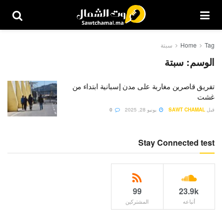
Tag
Home
سبتة
الوسم:
سبتة
تفريق قاصرين مغاربة على مدن إسبانية ابتداء من
غشت
قبل
SAWT CHAMAL
يونيو 28, 2025
0
Stay Connected test
99
23.9k
أتباعه
المشتركين