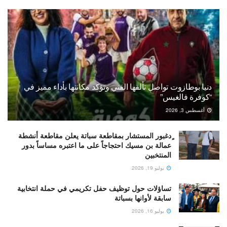
دنيا بوطازوت تواصل تألقها الفني وتؤكد مكانتها بأداء مميز في
“كوفرة فالغيس”
أغسطس 3, 2026
ٍدغبور المستشار بمقاطعة سباتة يعلن مقاطعة أنشطة
عمالة بن مسيك احتجاجاً على ما اعتبره مساساً بدور
المنتخبين
يوليو 19, 2026
تساؤلات حول توظيف حفل تكريمي في حملة انتخابية
سابقة لأوانها بسباتة
يوليو 16, 2026