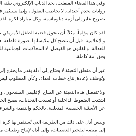
وفي هذا الفضاء المنفلت، يجد الذباب الإلكتروني بيئته ا
روايات تخدم أجنداته. لا يخاطب العقول، وإنما يستثمر 
تصريح عابر إلى أزمة دبلوماسية، وكل مباراة لكرة الق
لقد كان مؤلماً، مثلاً، أن تتحول قضية الطفل الأمريكي 
والإعلامية، قبل أن تتضح كل ملابساتها بصورة قاطعة. 
للعدالة، والقانون هو الفيصل، لا المحاكمات الجماعية ل
بحق أمة كاملة.
غير أن منطق التعبئة لا يحتاج إلى أدلة بقدر ما يحتاج إل
وتُوظف لإعادة إنتاج خطاب العداء، وكأن المطلوب ليس
ولا تنفصل هذه التعبئة عن المناخ الإقليمي المشحون، ول
اشتدت الضغوط الداخلية أو تعقدت التحديات، يصبح الخارج
عن الأسئلة الحقيقية المتعلقة، بالحكم والتنمية والشرعي
وليس أدل على ذلك من الطريقة التي تُستثمر بها كرة ا
إلى منصة لتفجير العصبيات، وإلى أداة لإنتاج وطنيات م