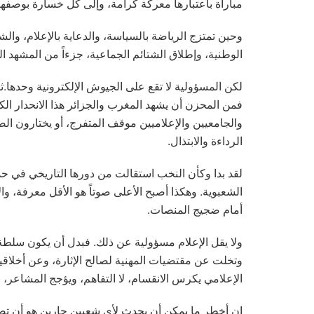
مباراة باعتبارها معركة كرامة، وإلى كل خسارة بوصفها انهيا
وحين تمتزج الرياضة بالسياسة، والدعاية بالإعلام، وال
الوطنية، وإطلاق الشتائم الجماعية، جزءاً من المشهد الي
لكن المسؤولية لا تقع على الجيوش الإلكترونية وحدها.ث
فمن المحزن أن يشهد المغرب والجزائر هذا الانحدار ال
والجامعيين والإعلاميين موقف المتفرج، أو يختارون ا
الرداءة والابتذال.
لقد بدا وكأن النخب استقالت من دورها التاريخي في ح
الشعبوية. وهكذا أصبح الأعلى صوتاً هو الأقل معرفة، وا
أمام ضجيج المنصات.
ولا يقل الإعلام مسؤولية عن ذلك. فبدل أن يكون سلطة 
وتخلت عن مقتضيات المهنية لصالح الإثارة، وعن أخلا
الإعلامي يكرس الانقسام، لا التفاهم، ويؤجج المشاعر، بدل
إن أخطر ما يمكن أن يحدث لأي شعبين جارين هو أن تصبح ا