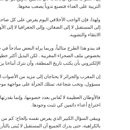
التربية على العداء فتصنع ندوباً يصعب محوها.
ولهذا، فإن الواجب الأخلاقي اليوم يفرض على كل صاح
إلى المستقبل لا إلى الضغائن، وإلى الجغرافيا لا إلى الأ
الانتقاء والتشويه.
قد يبدو هذا الطرح مثالياً، وربما يراه البعض ساذجاً ف
بخصوص ملف الصحراء المغربية . لكن البديل أكثر خطو
الإلكتروني بأن يكتب تاريخ المنطقة، وأن نترك أبناءنا 
إن المغرب والجزائر لا يحتاجان إلى مزيد من الأصوات 
مسؤول، ونخب شجاعة، تمتلك الجرأة على مواجهة موجة
فالأوطان العظيمة لا تُقاس بعدد خصومها، وإنما بقدرتها 
اختراع أعداء دائمين كي تثبت وجودها.
ويبقى السؤال الكبير الذي يفرض نفسه بإلحاح: كم من ا
بالكراهية، حتى يدرك الجميع أن المستقبل لا يُبنى بالثأر، 