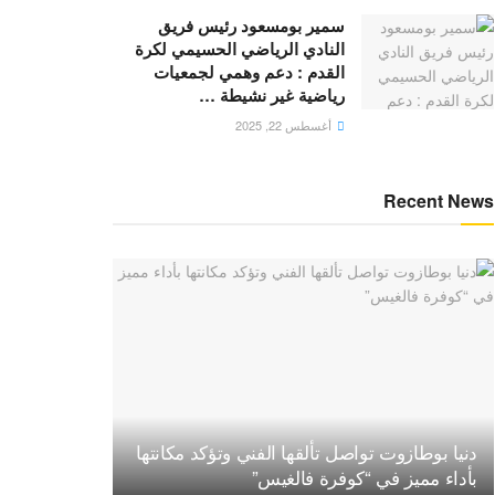
سمير بومسعود رئيس فريق
النادي الرياضي الحسيمي لكرة
القدم : دعم وهمي لجمعيات
رياضية غير نشيطة …
أغسطس 22, 2025
Recent News
دنيا بوطازوت تواصل تألقها الفني وتؤكد مكانتها
بأداء مميز في “كوفرة فالغيس”