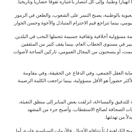
راً وطنياً، وإلى كل انتصار باعتباره تفوقاً حضارياً وتاريخياً.
شعبوية بالوطنية، يصبح التنمر على الشعوب، والطعن في الرموز
ومي، بينما تتراجع قيم الاحترام المتبادل والأخوة وحسن الجوار.
مة مسؤولية أخلاقية وثقافية جسيمة تتحملها النخب في البلدين.
كبير في مستوى الخطاب العام، بينما يقف كثير من المثقفين
لصمت، أو ينسحبون من المجال العمومي، تاركين الساحة لأصوات
ماية العقل الجمعي، وفي الدفاع عن الحقيقة، وفي مقاومة
لأكثر حضوراً هو الأقل مسؤولية، بينما تراجعت الكلمة الرصينة
للتدقيق والمساءلة، انزلقت بعض المنابر إلى منطق التعبئة،
قيات الصحافة لصالح الاستقطاب. وأصبح جزء من المشهد
اً من تهدئتها.
لكراهية إرثاً تتناقله الأجيال. فالأزمات السياسية عابرة، أما